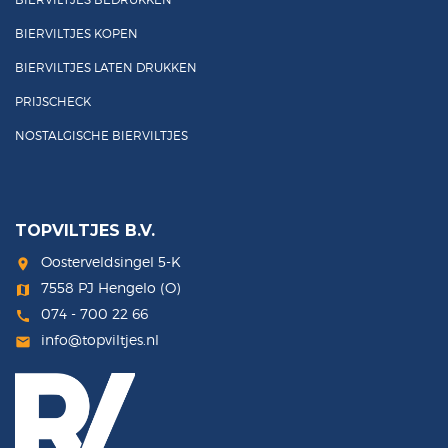
BIERVILTJES KOPEN
BIERVILTJES LATEN DRUKKEN
PRIJSCHECK
NOSTALGISCHE BIERVILTJES
TOPVILTJES B.V.
Oosterveldsingel 5-K
room
7558 PJ Hengelo (O)
map
074 - 700 22 66
call
info@topviltjes.nl
mail